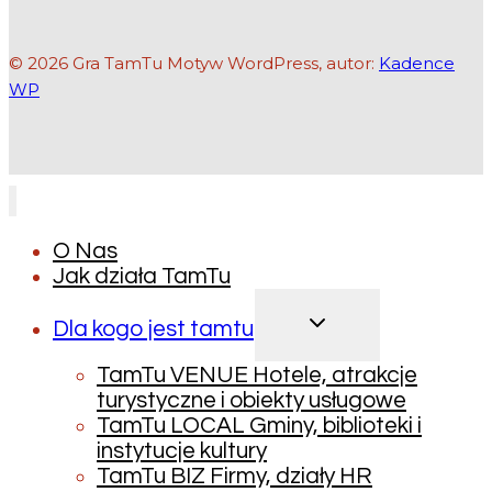
© 2026 Gra TamTu Motyw WordPress, autor:
Kadence
WP
O Nas
Jak działa TamTu
PRZEŁĄCZ
Dla kogo jest tamtu
MENU
PODRZĘDNE
TamTu VENUE Hotele, atrakcje
turystyczne i obiekty usługowe
TamTu LOCAL Gminy, biblioteki i
instytucje kultury
TamTu BIZ Firmy, działy HR