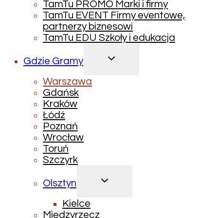
TamTu PROMO Marki i firmy
TamTu EVENT Firmy eventowe,
partnerzy biznesowi
TamTu EDU Szkoły i edukacja
PRZEŁĄCZ
Gdzie Gramy
MENU
PODRZĘDNE
Warszawa
Gdańsk
Kraków
Łódź
Poznań
Wrocław
Toruń
Szczyrk
PRZEŁĄCZ
Olsztyn
MENU
PODRZĘDNE
Kielce
Międzyrzecz