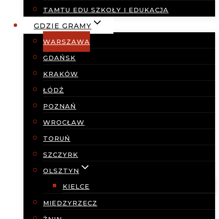
TAMTU EDU SZKOŁY I EDUKACJA
GDZIE GRAMY
WARSZAWA
GDAŃSK
KRAKÓW
ŁÓDŹ
POZNAŃ
WROCŁAW
TORUŃ
SZCZYRK
OLSZTYN
KIELCE
MIĘDZYRZECZ