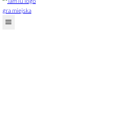
Warszawa
Gra miejska Warszawa – odkryj stolicę
pełną kontrastów i ukrytych historii