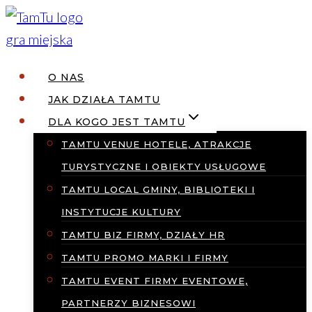
Przejdź
do
treści
O NAS
JAK DZIAŁA TAMTU
DLA KOGO JEST TAMTU
TAMTU VENUE HOTELE, ATRAKCJE
TURYSTYCZNE I OBIEKTY USŁUGOWE
TAMTU LOCAL GMINY, BIBLIOTEKI I
INSTYTUCJE KULTURY
TAMTU BIZ FIRMY, DZIAŁY HR
TAMTU PROMO MARKI I FIRMY
TAMTU EVENT FIRMY EVENTOWE,
PARTNERZY BIZNESOWI