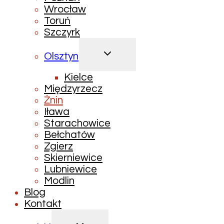
Wrocław
Toruń
Szczyrk
PRZEŁĄCZ
Olsztyn
MENU
PODRZĘDNE
Kielce
Międzyrzecz
Żnin
Iława
Starachowice
Bełchatów
Zgierz
Skierniewice
Lubniewice
Modlin
Blog
Kontakt
PRZEŁĄCZ