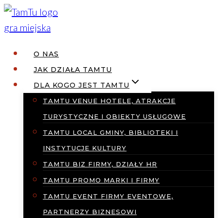
Przejdź
do
treści
O NAS
JAK DZIAŁA TAMTU
DLA KOGO JEST TAMTU
TAMTU VENUE HOTELE, ATRAKCJE
TURYSTYCZNE I OBIEKTY USŁUGOWE
TAMTU LOCAL GMINY, BIBLIOTEKI I
INSTYTUCJE KULTURY
TAMTU BIZ FIRMY, DZIAŁY HR
TAMTU PROMO MARKI I FIRMY
TAMTU EVENT FIRMY EVENTOWE,
PARTNERZY BIZNESOWI