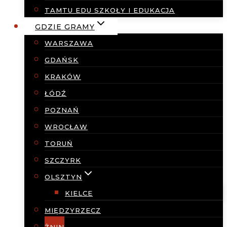
TAMTU EDU SZKOŁY I EDUKACJA
GDZIE GRAMY
WARSZAWA
GDAŃSK
KRAKÓW
ŁÓDŹ
POZNAŃ
WROCŁAW
TORUŃ
SZCZYRK
OLSZTYN
KIELCE
MIĘDZYRZECZ