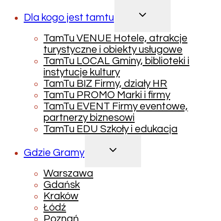
PRZEŁĄCZ
Dla kogo jest tamtu
MENU
PODRZĘDNE
TamTu VENUE Hotele, atrakcje
turystyczne i obiekty usługowe
TamTu LOCAL Gminy, biblioteki i
instytucje kultury
TamTu BIZ Firmy, działy HR
TamTu PROMO Marki i firmy
TamTu EVENT Firmy eventowe,
partnerzy biznesowi
TamTu EDU Szkoły i edukacja
PRZEŁĄCZ
Gdzie Gramy
MENU
PODRZĘDNE
Warszawa
Gdańsk
Kraków
Łódź
Poznań